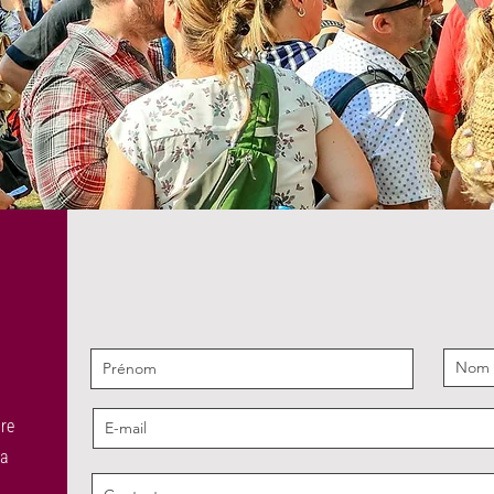
tre
ra