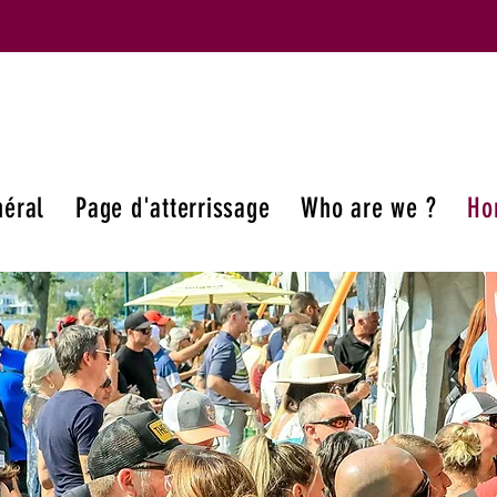
éral
Page d'atterrissage
Who are we ?
Ho