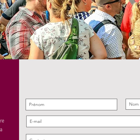
tre
ra