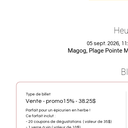
Heur
05 sept. 2026, 11
Magog, Plage Pointe M
B
Type de billet
Vente - promo15% - 38.25$
Parfait pour un épicurien en herbe !

Ce forfait inclut :

- 20 coupons de dégustations  ( valeur de 35$)

- 1 verre à vin ( valeur de 10$)
