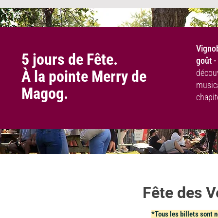
Vignob
5 jours de Fête.
goût 
À la pointe Merry de
découv
musica
Magog.
chapit
Fête des 
*Tous les billets sont