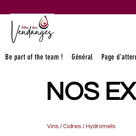
Be part of the team !
Général
Page d'atter
NOS E
NOS E
Vins / Cidres / Hydromels